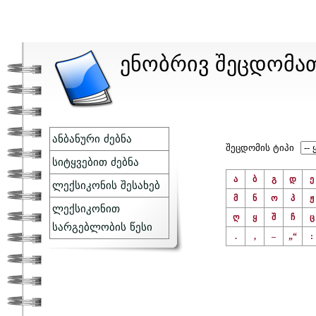
ენობრივ შეცდომა
ანბანური ძებნა
შეცდომის ტიპი
სიტყვებით ძებნა
ა
ბ
გ
დ
ე
ლექსიკონის შესახებ
მ
ნ
ო
პ
ჟ
ლექსიკონით
ღ
ყ
შ
ჩ
ც
სარგებლობის წესი
.
,
–
„“
: